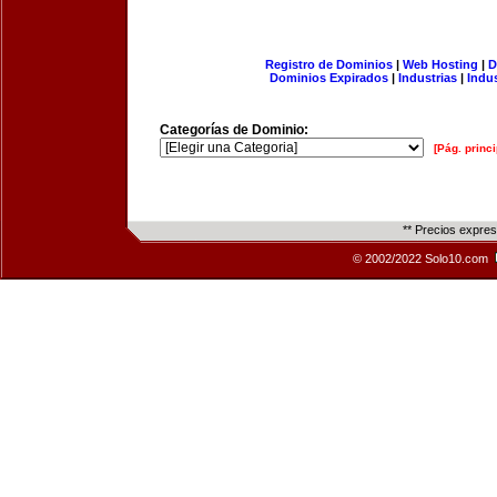
Registro de Dominios
|
Web Hosting
|
D
Dominios Expirados
|
Industrias
|
Indu
Categorías de Dominio:
[Pág. princi
** Precios expre
© 2002/2022 Solo10.com