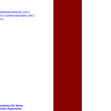
stribuidordirecto.com
|
om
|
comercialcenter.com
|
m
|
ominios En Venta
strias Argentinas