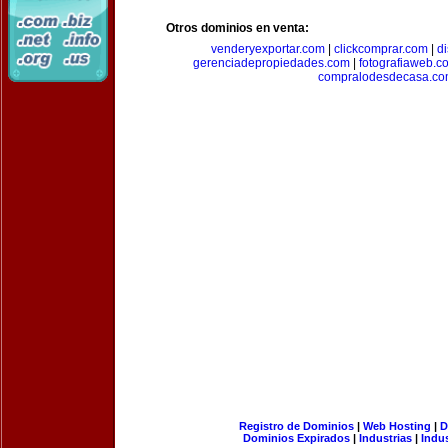
Otros dominios en venta:
venderyexportar.com
|
clickcomprar.com
|
di
gerenciadepropiedades.com
|
fotografiaweb.c
compralodesdecasa.co
Registro de Dominios
|
Web Hosting
|
D
Dominios Expirados
|
Industrias
|
Indu