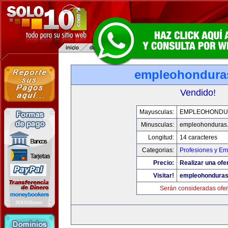
empleohondura
Vendido!
Mayusculas:
EMPLEOHONDU
Minusculas:
empleohonduras
Longitud:
14 caracteres
Categorias:
Profesiones y E
Precio:
Realizar una ofe
Visitar!
empleohondura
Serán consideradas ofer