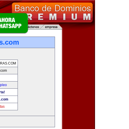
s.com
RAS.COM
.com
mpleo
rta!
s.com
tas