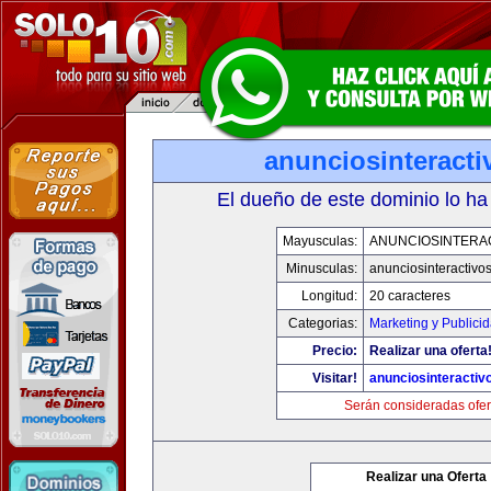
anunciosinteract
El dueño de este dominio lo ha
Mayusculas:
ANUNCIOSINTERA
Minusculas:
anunciosinteractivo
Longitud:
20 caracteres
Categorias:
Marketing y Publici
Precio:
Realizar una oferta
Visitar!
anunciosinteractiv
Serán consideradas ofer
Realizar una Oferta