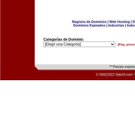
Registro de Dominios
|
Web Hosting
|
D
Dominios Expirados
|
Industrias
|
Indu
Categorías de Dominio:
[Pág. princi
** Precios expre
© 2002/2022 Solo10.com