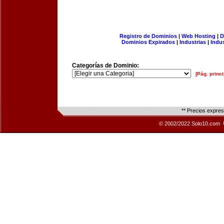
Registro de Dominios
|
Web Hosting
|
D
Dominios Expirados
|
Industrias
|
Indu
Categorías de Dominio:
[Pág. princi
** Precios expre
© 2002/2022 Solo10.com