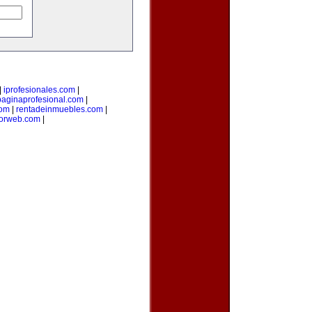
|
iprofesionales.com
|
paginaprofesional.com
|
com
|
rentadeinmuebles.com
|
orweb.com
|