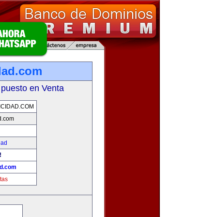
dad.com
 puesto en Venta
CIDAD.COM
d.com
dad
!
ad.com
tas