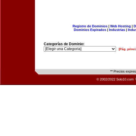
Registro de Dominios
|
Web Hosting
|
D
Dominios Expirados
|
Industrias
|
Indu
Categorías de Dominio:
[Pág. princi
** Precios expre
© 2002/2022 Solo10.com