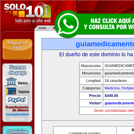
guiamedicament
El dueño de este dominio lo ha
Mayusculas:
GUIAMEDICAME
Minusculas:
guiamedicamento
Longitud:
16 caracteres
Categorias:
Medicina
,
Portale
Precio:
$449.00
Visitar!
guiamedicament
Serán consideradas ofer
R