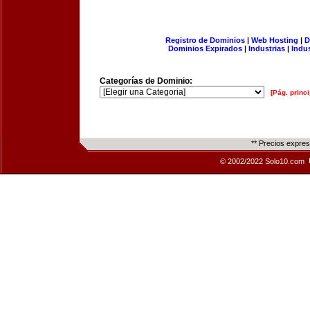
Registro de Dominios
|
Web Hosting
|
D
Dominios Expirados
|
Industrias
|
Indu
Categorías de Dominio:
[Pág. princi
** Precios expre
© 2002/2022 Solo10.com