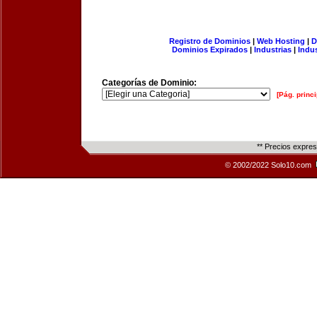
Registro de Dominios
|
Web Hosting
|
D
Dominios Expirados
|
Industrias
|
Indu
Categorías de Dominio:
[Pág. princi
** Precios expre
© 2002/2022 Solo10.com